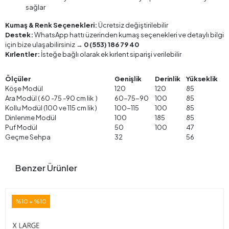
sağlar
Kumaş & Renk Seçenekleri:
Ücretsiz değiştirilebilir
Destek:
WhatsApp hattı üzerinden kumaş seçenekleri ve detaylı bilgi
için bize ulaşabilirsiniz →
0 (553) 186 79 40
Kırlentler:
İsteğe bağlı olarak ek kırlent siparişi verilebilir
Ölçüler
Genişlik
Derinlik
Yükseklik
Köşe Modül
120
120
85
Ara Modül ( 60 -75 -90 cm lik )
60-75-90
100
85
Kollu Modül (100 ve 115 cm lik )
100-115
100
85
Dinlenme Modül
100
185
85
Puf Modül
50
100
47
Geçme Sehpa
32
56
Benzer Ürünler
%10 + %10