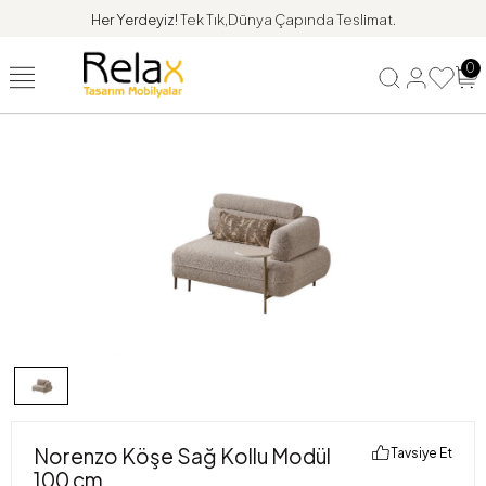
Her Yerdeyiz!
Tek Tık,Dünya Çapında Teslimat.
0
Norenzo Köşe Sağ Kollu Modül
Tavsiye Et
100 cm