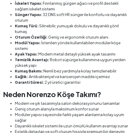
İskelet Yapısı:
Fırınlanmış gürgen ağacı ve profil destekli
sağlam iskelet sistemi
Sünger Yapısı:
32 DNS soft HR sünger ile konforlu ve dayanıklı
oturum
Kumaş Türü:
Silinebilir, yumuşak dokulu ve dayanıklı şönil
kumaş
Oturum Özelliği:
Geniş ve ergonomik oturum alanı
Modül Yapısı:
İstenilen yönde kullanılabilen modüler köşe
sistemi
Ayak Yapısı:
Modern metal detaylı yüksek ayak tasarımı
Temizlik Avantajı:
Robot süpürge kullanımına uygun yerden
yüksek yapı
Kumaş Bakımı:
Nemli bez yardımıyla kolay temizlenebilir
Sağlık:
Antibakteriyel ve kanserojen madde içermez
Garanti Süresi:
2 yıl üretici garantisi
Neden Norenzo Köşe Takımı?
Modern ve şık tasarımıyla salon dekorasyonunu tamamlar
Geniş oturum alanıyla maksimum konfor sunar
Modüler yapısı sayesinde farklı yaşam alanlarına kolay uyum
sağlar
Dayanıklı iskelet sistemi ile uzun ömürlü kullanım avantajı sunar
Estetik detayları ve soft oturum hissiyle premium bir deneyim