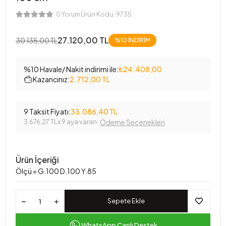
Ürün Kodu:
9735
0 Yorum
27.120,00 TL
30.135,00 TL
%10 İNDİRİM
%10 Havale/ Nakit indirimi ile:
₺24.408,00
Kazancınız:
2.712,00 TL
9 Taksit Fiyatı:
33.086,40 TL
3.676,27 TL
x 9 aya varan
Ödeme Seçenekleri
Ürün İçeriği
Ölçü = G.100 D.100 Y.85
Sepete Ekle
WhatsApp Canlı Destek