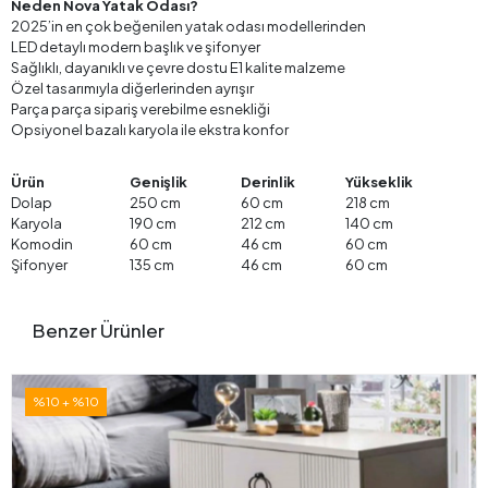
Neden Nova Yatak Odası?
2025’in en çok beğenilen yatak odası modellerinden
LED detaylı modern başlık ve şifonyer
Sağlıklı, dayanıklı ve çevre dostu E1 kalite malzeme
Özel tasarımıyla diğerlerinden ayrışır
Parça parça sipariş verebilme esnekliği
Opsiyonel bazalı karyola ile ekstra konfor
Ürün
Genişlik
Derinlik
Yükseklik
Dolap
250 cm
60 cm
218 cm
Karyola
190 cm
212 cm
140 cm
Komodin
60 cm
46 cm
60 cm
Şifonyer
135 cm
46 cm
60 cm
Benzer Ürünler
%10 + %10