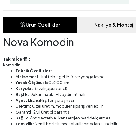
Ürün Özellikleri
Nakliye & Montaj
Nova Komodin
Takım İçeriği :
komodin
Teknik Özellikler:
Malzeme:
E1 kalite belgeli MDF ve yonga levha
Yatak Ölçüsü:
160x200 cm
Karyola:
Bazalı(opsiyonel)
Başlık:
Dokunmatik LED aydınlatmalı
Ayna:
LED ışıklı şifonyer aynası
Üretim:
Özel üretim, modüler sipariş verilebilir
Garanti:
2 yıl üretici garantisi
Sağlık:
Antibakteriyel, kanserojen madde içermez
Temizlik:
Nemli bezle kimyasal kullanmadan silinebilir