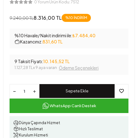
Ürün Kodu:
7512
0 Yorum
8.316,00 TL
9.240,00 TL
%10 İNDİRİM
%10 Havale/ Nakit indirimi ile:
₺7.484,40
Kazancınız:
831,60 TL
9 Taksit Fiyatı:
10.145,52 TL
1.127,28 TL
x 9 aya varan
Ödeme Seçenekleri
Sepete Ekle
WhatsApp Canlı Destek
Dünya Çapında Hizmet
Hızlı Teslimat
Kurulum Hizmeti