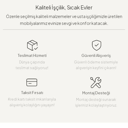
Kaliteli İşçilik, Sıcak Evler
Özenle seçilmiş kaliteli malzemeler ve usta işçiliğimizle üretilen
mobilyalarımız evinize sevgi ve konfor katacak.
Teslimat Hizmeti
Güvenli Alışveriş
Dünya çapında
Güvenli ödeme sistemiyle
teslimat sağlıyoruz!
alışverişin keyfini çıkarın!
Taksit Fırsatı
Montaj Desteği
Kredi kartı taksit imkanlarıyla
Montaj desteği sunarak
alışveriş kolaylığını yaşayın!
işlerinizi kolaylaştırıyoruz.