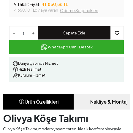
9 Taksit Fiyatı:
41.850,88 TL
4.650,10 TL
x 9 aya varan
Ödeme Seçenekleri
Sepete Ekle
WhatsApp Canlı Destek
Dünya Çapında Hizmet
Hızlı Teslimat
Kurulum Hizmeti
Ürün Özellikleri
Nakliye & Montaj
Olivya Köşe Takımı
Olivya Köşe Takımı, modern yaşam tarzını klasik konfor anlayışıyla