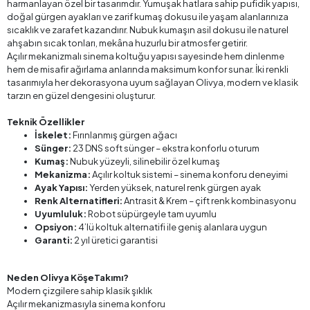
harmanlayan özel bir tasarımdır. Yumuşak hatlara sahip pufidik yapısı,
doğal gürgen ayakları ve zarif kumaş dokusu ile yaşam alanlarınıza
sıcaklık ve zarafet kazandırır. Nubuk kumaşın asil dokusu ile naturel
ahşabın sıcak tonları, mekâna huzurlu bir atmosfer getirir.
Açılır mekanizmalı sinema koltuğu yapısı sayesinde hem dinlenme
hem de misafir ağırlama anlarında maksimum konfor sunar. İki renkli
tasarımıyla her dekorasyona uyum sağlayan Olivya, modern ve klasik
tarzın en güzel dengesini oluşturur.
Teknik Özellikler
İskelet:
Fırınlanmış gürgen ağacı
Sünger:
23 DNS soft sünger – ekstra konforlu oturum
Kumaş:
Nubuk yüzeyli, silinebilir özel kumaş
Mekanizma:
Açılır koltuk sistemi – sinema konforu deneyimi
Ayak Yapısı:
Yerden yüksek, naturel renk gürgen ayak
Renk Alternatifleri:
Antrasit & Krem – çift renk kombinasyonu
Uyumluluk:
Robot süpürgeyle tam uyumlu
Opsiyon:
4’lü koltuk alternatifi ile geniş alanlara uygun
Garanti:
2 yıl üretici garantisi
Neden Olivya KöşeTakımı?
Modern çizgilere sahip klasik şıklık
Açılır mekanizmasıyla sinema konforu