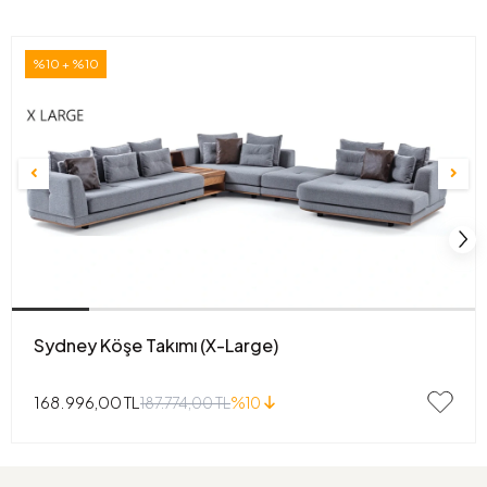
%10 + %10
Sydney Köşe Takımı (X-Large)
168.996,00 TL
187.774,00 TL
%10