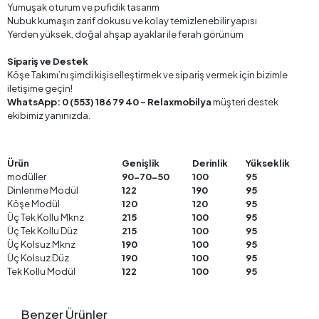
Yumuşak oturum ve pufidik tasarım
Nubuk kumaşın zarif dokusu ve kolay temizlenebilir yapısı
Yerden yüksek, doğal ahşap ayaklar ile ferah görünüm
Sipariş ve Destek
Köşe Takımı’nı şimdi kişiselleştirmek ve sipariş vermek için bizimle
iletişime geçin!
WhatsApp: 0 (553) 186 79 40 – Relaxmobilya
müşteri destek
ekibimiz yanınızda.
Ürün
Genişlik
Derinlik
Yükseklik
modüller
90-70-50
100
95
Dinlenme Modül
122
190
95
Köşe Modül
120
120
95
Üç Tek Kollu Mknz
215
100
95
Üç Tek Kollu Düz
215
100
95
Üç Kolsuz Mknz
190
100
95
Üç Kolsuz Düz
190
100
95
Tek Kollu Modül
122
100
95
Benzer Ürünler