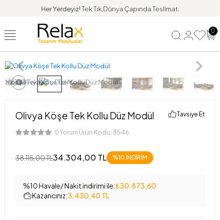
Her Yerdeyiz!
Tek Tık,Dünya Çapında Teslimat.
0
Olivya Köşe Tek Kollu Düz Modül
Tavsiye Et
Ürün Kodu:
8546
0 Yorum
34.304,00 TL
38.115,00 TL
%10 İNDİRİM
%10 Havale/ Nakit indirimi ile:
₺30.873,60
Kazancınız:
3.430,40 TL