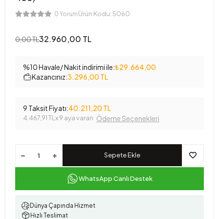
Ürün Kodu:
5060
0 Yorum
32.960,00 TL
0,00 TL
%10 Havale/ Nakit indirimi ile:
₺29.664,00
Kazancınız:
3.296,00 TL
9 Taksit Fiyatı:
40.211,20 TL
4.467,91 TL
x 9 aya varan
Ödeme Seçenekleri
Sepete Ekle
WhatsApp Canlı Destek
Dünya Çapında Hizmet
Hızlı Teslimat