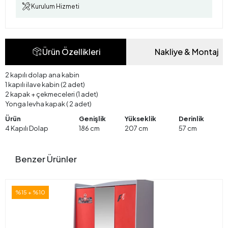
Kurulum Hizmeti
Ürün Özellikleri
Nakliye & Montaj
2 kapılı dolap ana kabin
1 kapılı ilave kabin (2 adet)
2 kapak + çekmeceleri (1 adet)
Yonga levha kapak ( 2 adet)
Ürün
Genişlik
Yükseklik
Derinlik
4 Kapılı Dolap
186 cm
207 cm
57 cm
Benzer Ürünler
%15 + %10