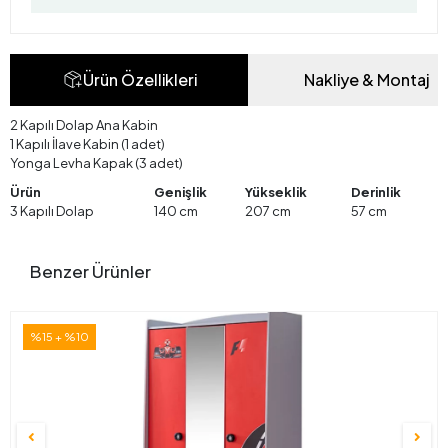
Ürün Özellikleri
Nakliye & Montaj
2 Kapılı Dolap Ana Kabin
1 Kapılı İlave Kabin (1 adet)
Yonga Levha Kapak (3 adet)
Ürün
Genişlik
Yükseklik
Derinlik
3 Kapılı Dolap
140 cm
207 cm
57 cm
Benzer Ürünler
%15 + %10