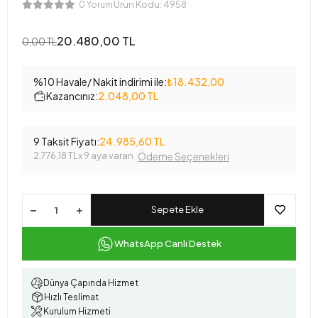
Ürün Kodu:
4958
0 Yorum
20.480,00 TL
0,00 TL
%10 Havale/ Nakit indirimi ile:
₺18.432,00
Kazancınız:
2.048,00 TL
9 Taksit Fiyatı:
24.985,60 TL
2.776,18 TL
x 9 aya varan
Ödeme Seçenekleri
Sepete Ekle
WhatsApp Canlı Destek
Dünya Çapında Hizmet
Hızlı Teslimat
Kurulum Hizmeti