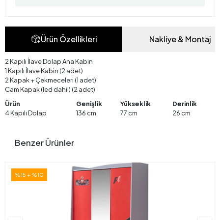
Ürün Özellikleri
Nakliye & Montaj
2 Kapılı İlave Dolap Ana Kabin
1 Kapılı İlave Kabin (2 adet)
2 Kapak + Çekmeceleri (1 adet)
Cam Kapak (led dahil) (2 adet)
Ürün
Genişlik
Yükseklik
Derinlik
4 Kapılı Dolap
136 cm
77 cm
26 cm
Benzer Ürünler
%15 + %10