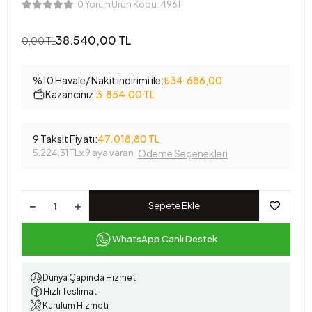
Ürün Kodu:
4961
0 Yorum
38.540,00 TL
0,00 TL
%10 Havale/ Nakit indirimi ile:
₺34.686,00
Kazancınız:
3.854,00 TL
9 Taksit Fiyatı:
47.018,80 TL
5.224,31 TL
x 9 aya varan
Ödeme Seçenekleri
Sepete Ekle
WhatsApp Canlı Destek
Dünya Çapında Hizmet
Hızlı Teslimat
Kurulum Hizmeti