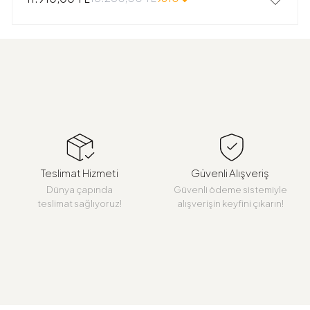
Teslimat Hizmeti
Güvenli Alışveriş
Dünya çapında
Güvenli ödeme sistemiyle
teslimat sağlıyoruz!
alışverişin keyfini çıkarın!