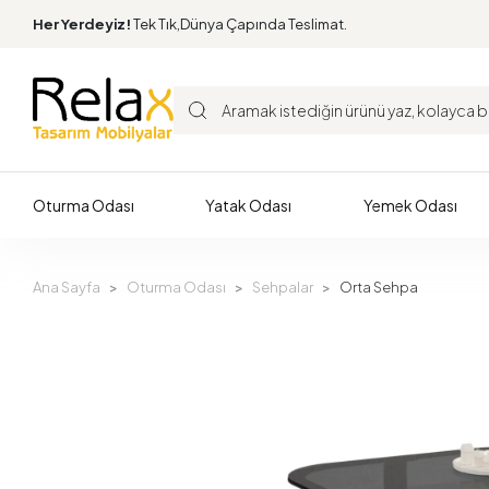
Her Yerdeyiz!
Tek Tık,Dünya Çapında Teslimat.
Oturma Odası
Yatak Odası
Yemek Odası
Ana Sayfa
Oturma Odası
Sehpalar
Orta Sehpa