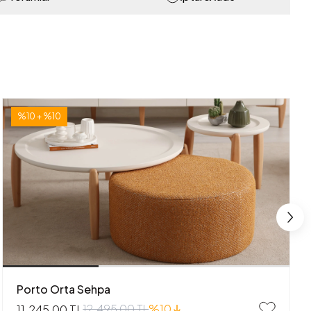
%10 + %10
Porto Orta Sehpa
12.495,00 TL
%10
11.245,00 TL