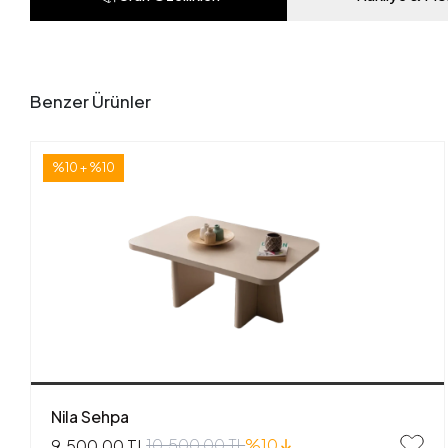
Benzer Ürünler
%10 + %10
Nila Sehpa
10.500,00 TL
%10
9.500,00 TL