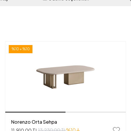
%10 + %10
Norenzo Orta Sehpa
13.230,00 TL
%10
11.910,00 TL