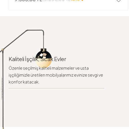
Kaliteli İşçilik, Sıcak Evler
Özenle seçilmiş kaliteli malzemeler ve usta
işçiliğimizle üretilen mobilyalarımız evinize sevgi ve
konfor katacak.