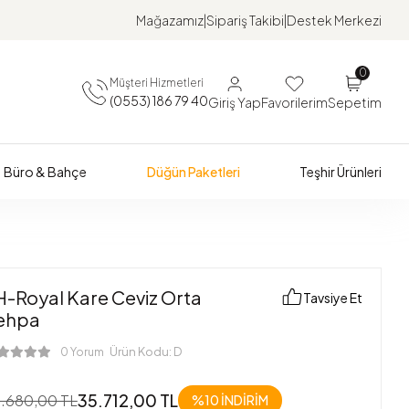
Mağazamız
Sipariş Takibi
Destek Merkezi
0
Müşteri Hizmetleri
(0553) 186 79 40
Giriş Yap
Favorilerim
Sepetim
Büro & Bahçe
Düğün Paketleri
Teşhir Ürünleri
H-Royal Kare Ceviz Orta
Tavsiye Et
ehpa
Ürün Kodu:
D
0 Yorum
35.712,00 TL
.680,00 TL
%10 İNDİRİM