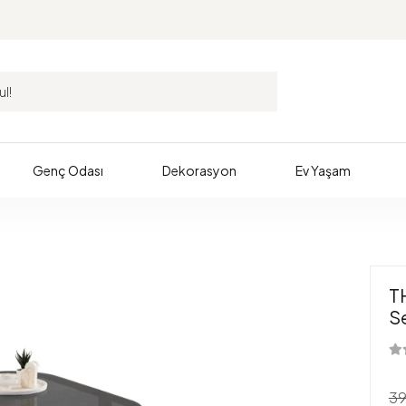
Genç Odası
Dekorasyon
Ev Yaşam
T
S
39