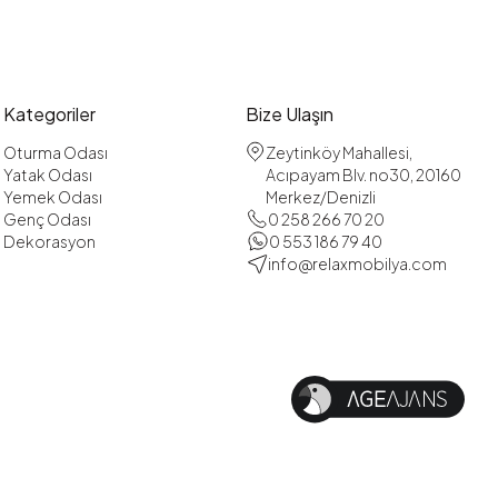
Kategoriler
Bize Ulaşın
Oturma Odası
Zeytinköy Mahallesi,
Yatak Odası
Acıpayam Blv. no30, 20160
Yemek Odası
Merkez/Denizli
Genç Odası
0 258 266 70 20
Dekorasyon
0 553 186 79 40
info@relaxmobilya.com