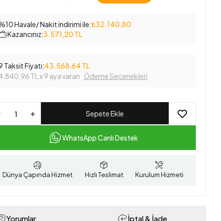
%10 Havale/ Nakit indirimi ile:
₺32.140,80
Kazancınız:
3.571,20 TL
9 Taksit Fiyatı:
43.568,64 TL
4.840,96 TL
x 9 aya varan
Ödeme Seçenekleri
Sepete Ekle
WhatsApp Canlı Destek
Dünya Çapında Hizmet
Hızlı Teslimat
Kurulum Hizmeti
Yorumlar
İptal & İade