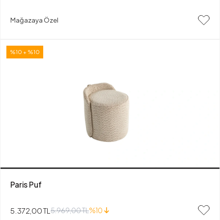
Mağazaya Özel
%10 + %10
Paris Puf
5.372,00 TL
5.969,00 TL
%10