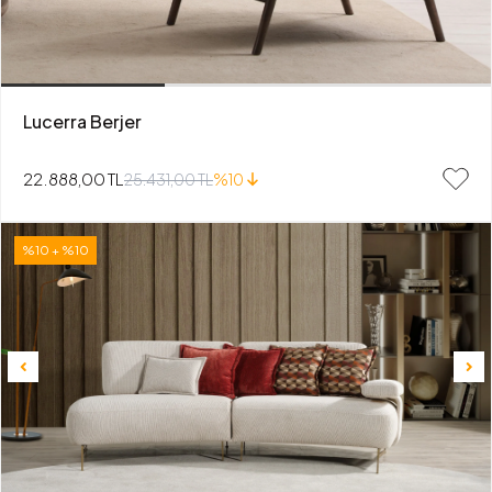
Lucerra Berjer
22.888,00 TL
25.431,00 TL
%10
%10 + %10