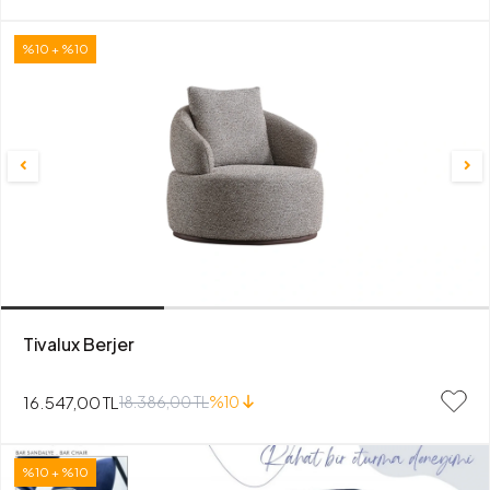
%10 + %10
Tivalux Berjer
16.547,00 TL
18.386,00 TL
%10
%10 + %10