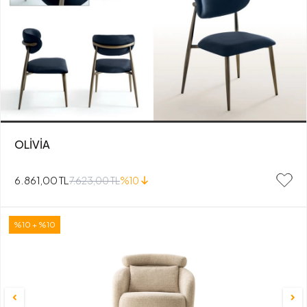
OLİVİA
6.861,00 TL
7.623,00 TL
%10
%10 + %10