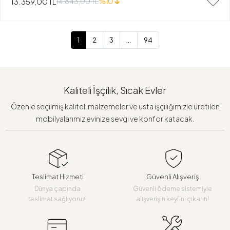
13.359,00 TL
14.843,00 TL
%10
1
2
3
...
94
Kaliteli İşçilik, Sıcak Evler
Özenle seçilmiş kaliteli malzemeler ve usta işçiliğimizle üretilen
mobilyalarımız evinize sevgi ve konfor katacak.
Teslimat Hizmeti
Güvenli Alışveriş
Dünya çapında
Güvenli ödeme sistemiyle
teslimat sağlıyoruz!
alışverişin keyfini çıkarın!