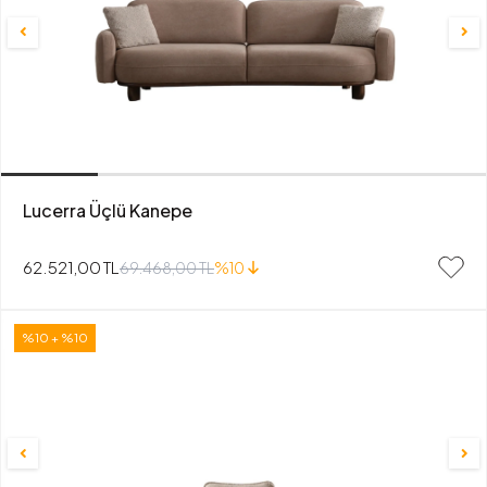
Lucerra Üçlü Kanepe
62.521,00 TL
69.468,00 TL
%10
%10 + %10