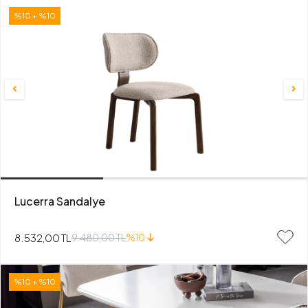
%10 + %10
Lucerra Sandalye
8.532,00 TL
9.480,00 TL
%10
%10 + %10