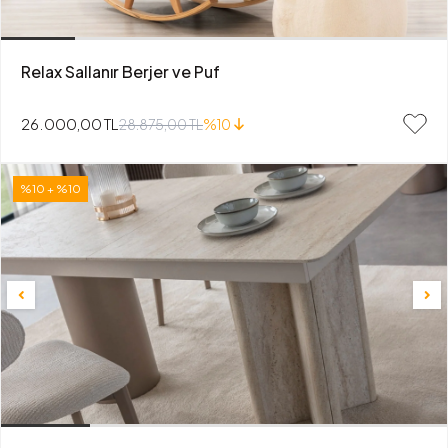
Relax Sallanır Berjer ve Puf
26.000,00 TL
28.875,00 TL
%10
%10 + %10