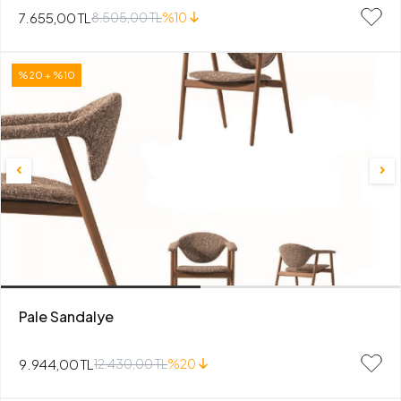
7.655,00 TL
8.505,00 TL
%10
%20 + %10
Pale Sandalye
9.944,00 TL
12.430,00 TL
%20