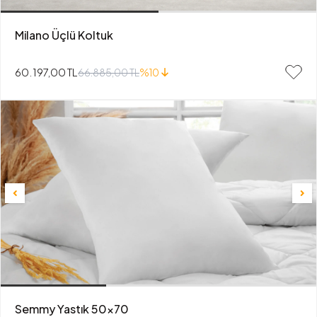
Milano Üçlü Koltuk
60.197,00 TL
66.885,00 TL
%10
Semmy Yastık 50x70