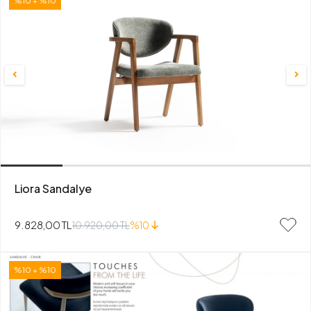
%10 + %10
Liora Sandalye
9.828,00 TL
10.920,00 TL
%10
%10 + %10