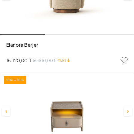
Elanora Berjer
15.120,00 TL
16.800,00 TL
%10
%10 + %10