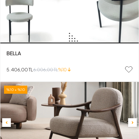
BELLA
5.406,00 TL
6.006,00 TL
%10
%10 + %10