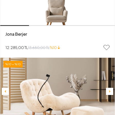
Jona Berjer
12.285,00 TL
13.650,00 TL
%10
%10 + %10