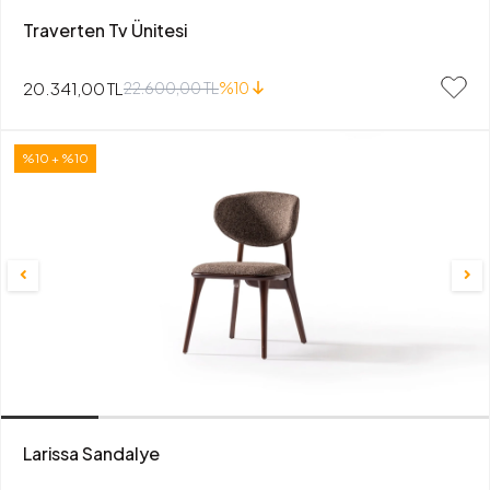
Traverten Tv Ünitesi
20.341,00 TL
22.600,00 TL
%10
%10 + %10
Larissa Sandalye