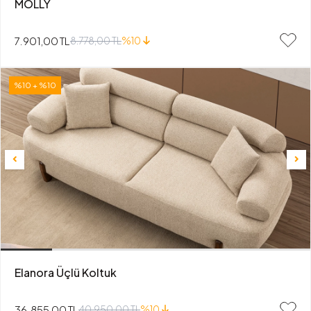
MOLLY
7.901,00 TL
8.778,00 TL
%10
%10 + %10
Elanora Üçlü Koltuk
36.855,00 TL
40.950,00 TL
%10