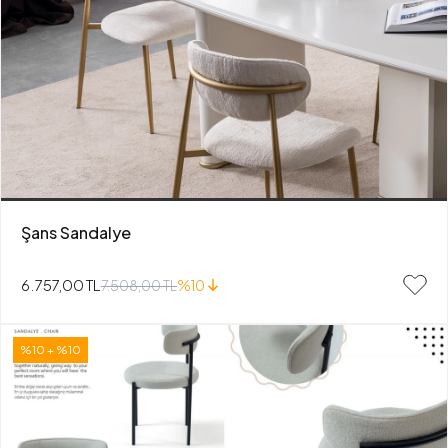
Şans Sandalye
6.757,00 TL
7.508,00 TL
%10
%10 + %10