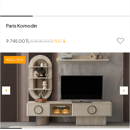
Paris Komodin
9.745,00 TL
10.828,00 TL
%10
%10 + %10