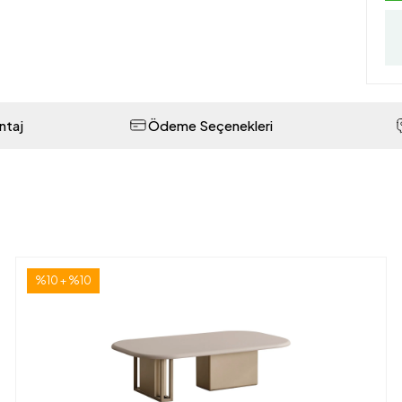
ntaj
Ödeme Seçenekleri
%10 + %10