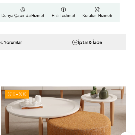
Dünya Çapında Hizmet
Hızlı Teslimat
Kurulum Hizmeti
Yorumlar
İptal & İade
%10 + %10