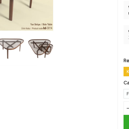
Re
K
Ca