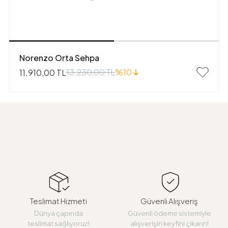
Norenzo Orta Sehpa
13.230,00 TL
%10
11.910,00 TL
Teslimat Hizmeti
Güvenli Alışveriş
Dünya çapında
Güvenli ödeme sistemiyle
teslimat sağlıyoruz!
alışverişin keyfini çıkarın!