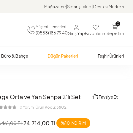
Mağazamız
Sipariş Takibi
Destek Merkezi
0
Müşteri Hizmetleri
(0553) 186 79 40
Giriş Yap
Favorilerim
Sepetim
Büro & Bahçe
Düğün Paketleri
Teşhir Ürünleri
ga Orta ve Yan Sehpa 2'li Set
Tavsiye Et
Ürün Kodu:
3802
0 Yorum
24.714,00 TL
.461,00 TL
%10 İNDİRİM