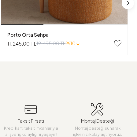
Porto Orta Sehpa
12.495,00 TL
%10
11.245,00 TL
Taksit Fırsatı
Montaj Desteği
Kredi kartı taksit imkanlarıyla
Montaj desteği sunarak
alışveriş kolaylığını yaşayın!
işlerinizi kolaylaştırıyoruz.