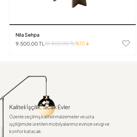
Nila Sehpa
10.500,00 TL
%10
9.500,00 TL
Kaliteli İşçilik, Sıcak Evler
Özenle seçilmiş kaliteli malzemeler ve usta
işçiliğimizle üretilen mobilyalarımız evinize sevgi ve
konfor katacak.