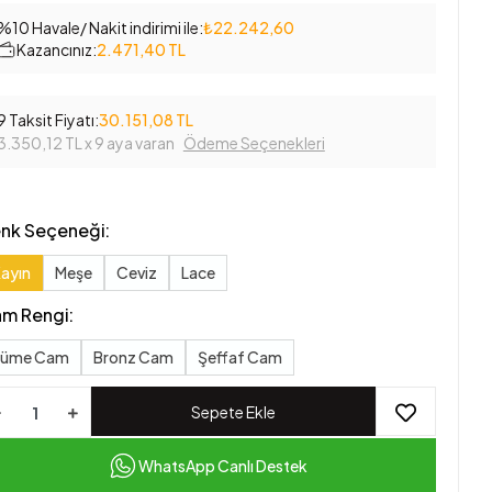
%10 Havale/ Nakit indirimi ile:
₺22.242,60
Kazancınız:
2.471,40 TL
9 Taksit Fiyatı:
30.151,08 TL
3.350,12 TL
x 9 aya varan
Ödeme Seçenekleri
nk Seçeneği:
ayın
Meşe
Ceviz
Lace
m Rengi:
Füme Cam
Bronz Cam
Şeffaf Cam
Sepete Ekle
WhatsApp Canlı Destek