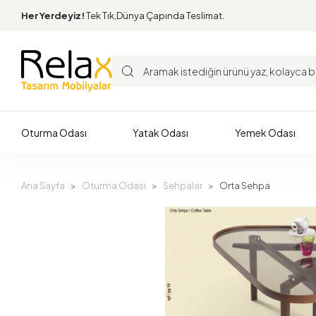
Her Yerdeyiz!
Tek Tık,Dünya Çapında Teslimat.
Oturma Odası
Yatak Odası
Yemek Odası
Ana Sayfa
Oturma Odası
Sehpalar
Orta Sehpa