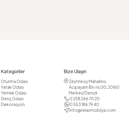
Kategoriler
Bize Ulaşın
Oturma Odası
Zeytinköy Mahallesi,
Yatak Odası
Acıpayam Blv. no30, 20160
Yemek Odası
Merkez/Denizli
Genç Odası
0 258 266 70 20
Dekorasyon
0 553 186 79 40
info@relaxmobilya.com