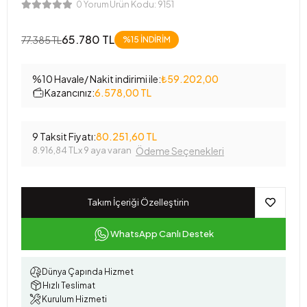
Ürün Kodu:
9151
0 Yorum
65.780 TL
77.385 TL
%15
İNDİRİM
%10 Havale/ Nakit indirimi ile:
₺59.202,00
Kazancınız:
6.578,00 TL
9 Taksit Fiyatı:
80.251,60 TL
8.916,84 TL
x 9 aya varan
Ödeme Seçenekleri
Takım İçeriği Özelleştirin
WhatsApp Canlı Destek
Dünya Çapında Hizmet
Hızlı Teslimat
Kurulum Hizmeti