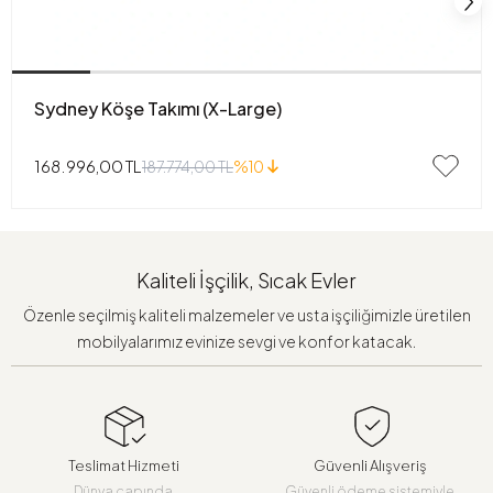
Sydney Köşe Takımı (X-Large)
168.996,00 TL
187.774,00 TL
%10
Kaliteli İşçilik, Sıcak Evler
Özenle seçilmiş kaliteli malzemeler ve usta işçiliğimizle üretilen
mobilyalarımız evinize sevgi ve konfor katacak.
Teslimat Hizmeti
Güvenli Alışveriş
Dünya çapında
Güvenli ödeme sistemiyle