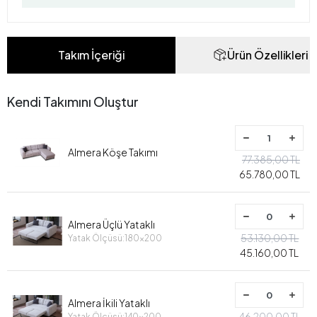
Takım İçeriği
Ürün Özellikleri
Kendi Takımını Oluştur
Almera Köşe Takımı
77.385,00 TL
65.780,00 TL
Almera Üçlü Yataklı
53.130,00 TL
Yatak Ölçüsü:180x200
45.160,00 TL
Almera İkili Yataklı
46.200,00 TL
Yatak Ölçüsü:140x200