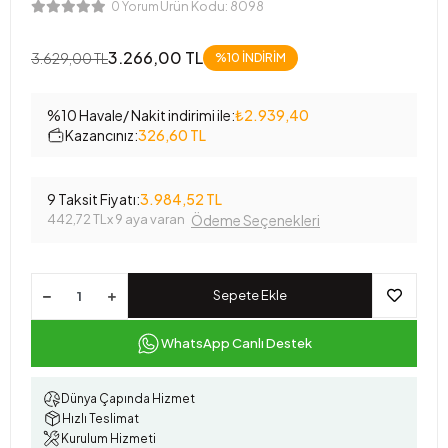
Ürün Kodu:
8098
0 Yorum
3.266,00 TL
3.629,00 TL
%10 İNDİRİM
%10 Havale/ Nakit indirimi ile:
₺2.939,40
Kazancınız:
326,60 TL
9 Taksit Fiyatı:
3.984,52 TL
442,72 TL
x 9 aya varan
Ödeme Seçenekleri
Sepete Ekle
WhatsApp Canlı Destek
Dünya Çapında Hizmet
Hızlı Teslimat
Kurulum Hizmeti