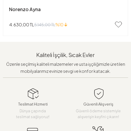
Norenzo Ayna
4.630,00 TL
5.145,00 TL
%10
Kaliteli İşçilik, Sıcak Evler
Özenle seçilmiş kaliteli malzemeler ve usta işçiliğimizle üretilen
mobilyalarımız evinize sevgi ve konfor katacak.
Teslimat Hizmeti
Güvenli Alışveriş
Dünya çapında
Güvenli ödeme sistemiyle
teslimat sağlıyoruz!
alışverişin keyfini çıkarın!