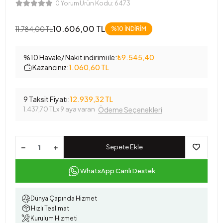
Ürün Kodu:
6473
0 Yorum
10.606,00 TL
11.784,00 TL
%10 İNDİRİM
%10 Havale/ Nakit indirimi ile:
₺9.545,40
Kazancınız:
1.060,60 TL
9 Taksit Fiyatı:
12.939,32 TL
1.437,70 TL
x 9 aya varan
Ödeme Seçenekleri
Sepete Ekle
WhatsApp Canlı Destek
Dünya Çapında Hizmet
Hızlı Teslimat
Kurulum Hizmeti