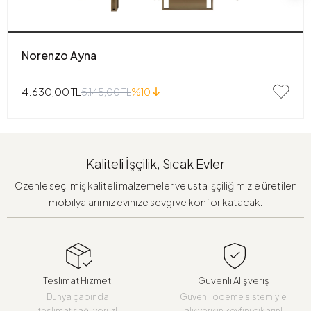
Norenzo Ayna
4.630,00 TL
5.145,00 TL
%10
Kaliteli İşçilik, Sıcak Evler
Özenle seçilmiş kaliteli malzemeler ve usta işçiliğimizle üretilen
mobilyalarımız evinize sevgi ve konfor katacak.
Teslimat Hizmeti
Güvenli Alışveriş
Dünya çapında
Güvenli ödeme sistemiyle
teslimat sağlıyoruz!
alışverişin keyfini çıkarın!