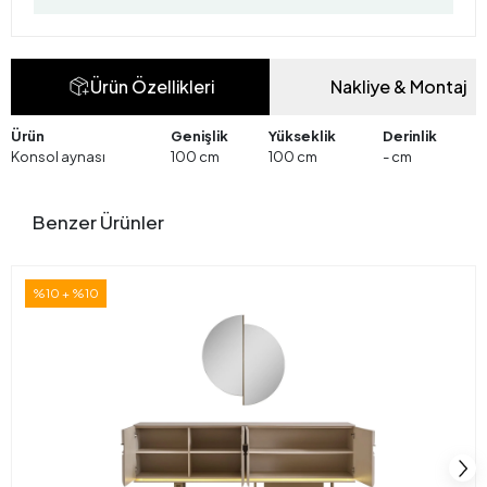
Ürün Özellikleri
Nakliye & Montaj
Ürün
Genişlik
Yükseklik
Derinlik
Konsol aynası
100 cm
100 cm
- cm
Benzer Ürünler
%10 + %10