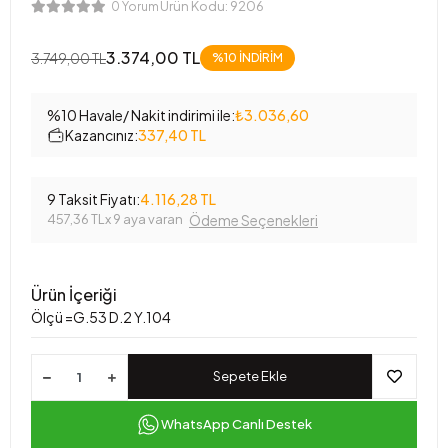
Ürün Kodu:
9206
0 Yorum
3.374,00 TL
3.749,00 TL
%10 İNDİRİM
%10 Havale/ Nakit indirimi ile:
₺3.036,60
Kazancınız:
337,40 TL
9 Taksit Fiyatı:
4.116,28 TL
457,36 TL
x 9 aya varan
Ödeme Seçenekleri
Ürün İçeriği
Ölçü =G.53 D.2 Y.104
Sepete Ekle
WhatsApp Canlı Destek