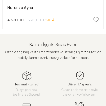
Norenzo Ayna
4.630,00 TL
5.145,00 TL
%10
Kaliteli İşçilik, Sıcak Evler
Özenle seçilmiş kaliteli malzemeler ve usta işçiliğimizle üretilen
mobilyalarımız evinize sevgi ve konfor katacak.
Teslimat Hizmeti
Güvenli Alışveriş
Dünya çapında
Güvenli ödeme sistemiyle
teslimat sağlıyoruz!
alışverişin keyfini çıkarın!