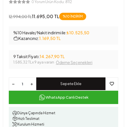
Ürün Kodu:
8112
0 Yorum
11.695,00 TL
12.994,00 TL
%10 İNDİRİM
%10 Havale/ Nakit indirimi ile:
₺10.525,50
Kazancınız:
1.169,50 TL
9 Taksit Fiyatı:
14.267,90 TL
1.585,32 TL
x 9 aya varan
Ödeme Seçenekleri
Sepete Ekle
WhatsApp Canlı Destek
Dünya Çapında Hizmet
Hızlı Teslimat
Kurulum Hizmeti