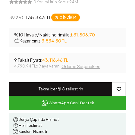
Ürün Kodu:
9461
0 Yorum
35.343 TL
39.270 TL
%10
İNDİRİM
%10 Havale/ Nakit indirimi ile:
₺31.808,70
Kazancınız:
3.534,30 TL
9 Taksit Fiyatı:
43.118,46 TL
4.790,94 TL
x 9 aya varan
Ödeme Seçenekleri
Takım İçeriği Özelleştirin
WhatsApp Canlı Destek
Dünya Çapında Hizmet
Hızlı Teslimat
Kurulum Hizmeti