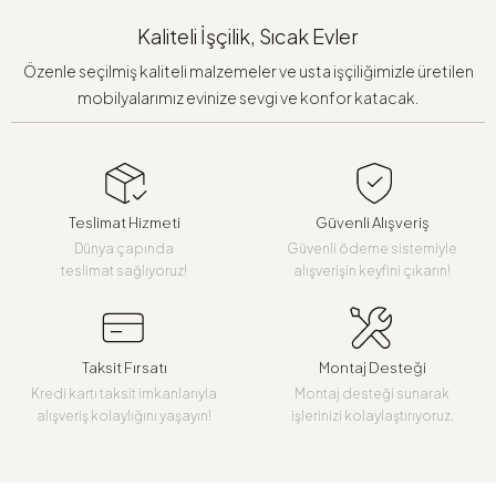
Kaliteli İşçilik, Sıcak Evler
Özenle seçilmiş kaliteli malzemeler ve usta işçiliğimizle üretilen
mobilyalarımız evinize sevgi ve konfor katacak.
Teslimat Hizmeti
Güvenli Alışveriş
Dünya çapında
Güvenli ödeme sistemiyle
teslimat sağlıyoruz!
alışverişin keyfini çıkarın!
Taksit Fırsatı
Montaj Desteği
Kredi kartı taksit imkanlarıyla
Montaj desteği sunarak
alışveriş kolaylığını yaşayın!
işlerinizi kolaylaştırıyoruz.