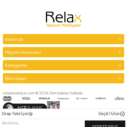
Kurumsal
Müşteri Hizmetleri
Kategoriler
Bize Ulaşın
relaxmobilya.com ©
2026
Tüm Hakları Saklıdır.
Grap Tekli İçeriği
Seçili
1
Ürün
39.270 TL
SEPETE EKLE