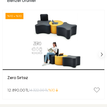
Benzer Ürünler
%10 + %10
Zero Sırtsız
12.890,00 TL
14.322,00 TL
%10