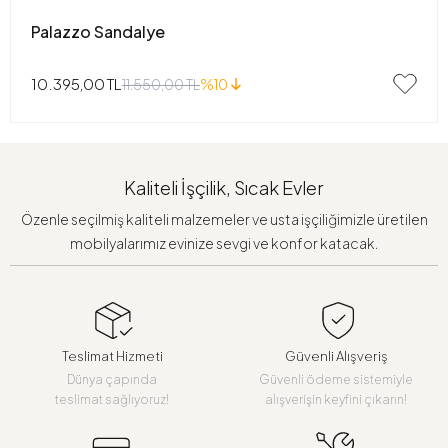
Palazzo Sandalye
10.395,00 TL
11.550,00 TL
%10
Kaliteli İşçilik, Sıcak Evler
Özenle seçilmiş kaliteli malzemeler ve usta işçiliğimizle üretilen
mobilyalarımız evinize sevgi ve konfor katacak.
Teslimat Hizmeti
Güvenli Alışveriş
Dünya çapında
Güvenli ödeme sistemiyle
teslimat sağlıyoruz!
alışverişin keyfini çıkarın!