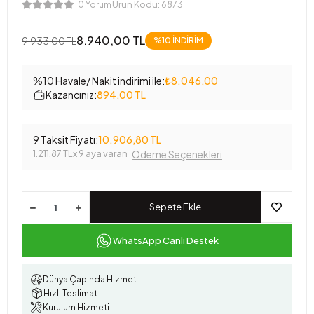
Ürün Kodu:
6873
0 Yorum
8.940,00 TL
9.933,00 TL
%10 İNDİRİM
%10 Havale/ Nakit indirimi ile:
₺8.046,00
Kazancınız:
894,00 TL
9 Taksit Fiyatı:
10.906,80 TL
1.211,87 TL
x 9 aya varan
Ödeme Seçenekleri
Sepete Ekle
WhatsApp Canlı Destek
Dünya Çapında Hizmet
Hızlı Teslimat
Kurulum Hizmeti