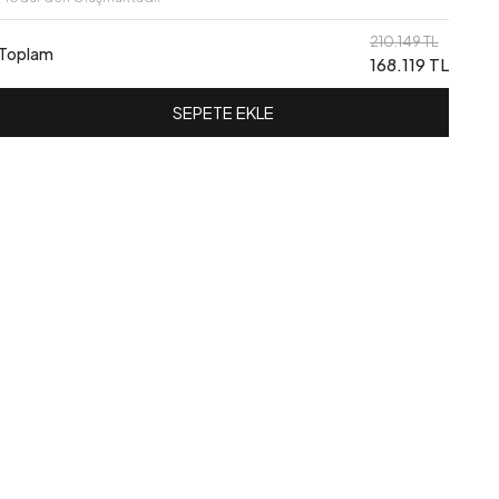
210.149 TL
Toplam
168.119 TL
SEPETE EKLE