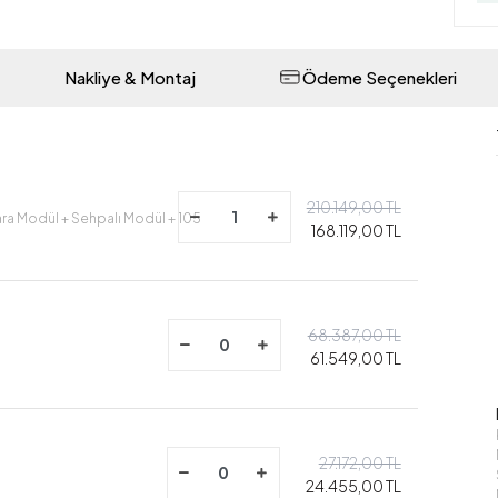
Nakliye & Montaj
Ödeme Seçenekleri
210.149,00 TL
ara Modül + Sehpalı Modül + 105
168.119,00 TL
68.387,00 TL
61.549,00 TL
27.172,00 TL
24.455,00 TL