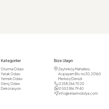
Kategoriler
Bize Ulaşın
Oturma Odası
Zeytinköy Mahallesi,
Yatak Odası
Acıpayam Blv. no30, 20160
Yemek Odası
Merkez/Denizli
Genç Odası
0 258 266 70 20
Dekorasyon
0 553 186 79 40
info@relaxmobilya.com