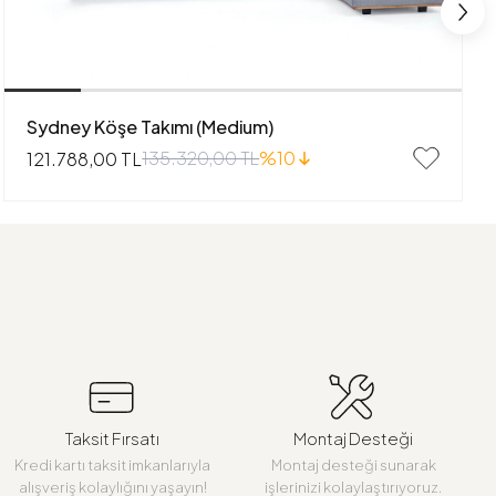
Sydney Köşe Takımı (Medium)
135.320,00 TL
%10
121.788,00 TL
Taksit Fırsatı
Montaj Desteği
Kredi kartı taksit imkanlarıyla
Montaj desteği sunarak
alışveriş kolaylığını yaşayın!
işlerinizi kolaylaştırıyoruz.