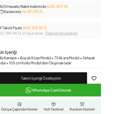
%10 Havale/ Nakit indirimi ile:
₺151.307,10
Kazancınız:
16.811,90 TL
9 Taksit Fiyatı:
205.105,18 TL
22.789,46 TL
x 9 aya varan
Ödeme Seçenekleri
ün İçeriği
llu Kanepe + Büyük Köşe Modül + 75 lik ara Modül + Sehpalı
dül + 105 cm Kollu Modül'den Oluşmaktadır
Takım İçeriği Özelleştirin
WhatsApp Canlı Destek
Dünya Çapında Hizmet
Hızlı Teslimat
Kurulum Hizmeti