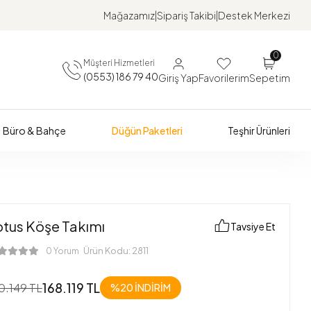
Mağazamız
Sipariş Takibi
Destek Merkezi
0
Müşteri Hizmetleri
(0553) 186 79 40
Giriş Yap
Favorilerim
Sepetim
Büro & Bahçe
Düğün Paketleri
Teşhir Ürünleri
otus Köşe Takımı
Tavsiye Et
Ürün Kodu:
2811
0 Yorum
168.119 TL
0.149 TL
%20
İNDİRİM