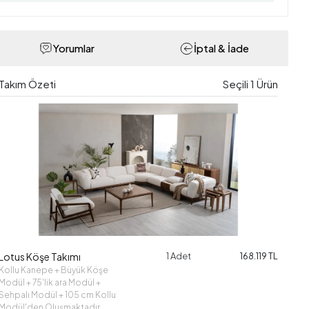
Yorumlar
İptal & İade
Takım Özeti
Seçili
1
Ürün
Lotus Köşe Takımı
1 Adet
168.119 TL
Kollu Kanepe + Büyük Köşe
Modül + 75'lik ara Modül +
Sehpalı Modül + 105 cm Kollu
Modül'den Oluşmaktadır