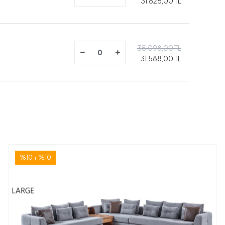
31.825,00 TL
35.098,00 TL
31.588,00 TL
%10 + %10