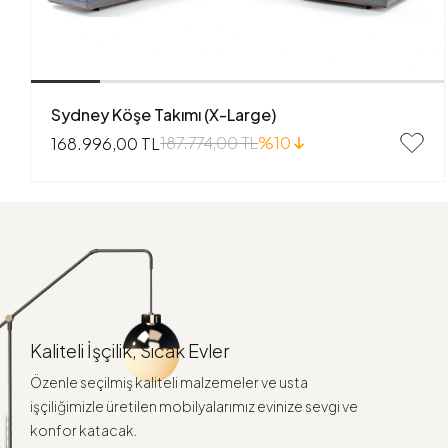
Sydney Köşe Takımı (X-Large)
187.774,00 TL
%10
168.996,00 TL
Kaliteli İşçilik, Sıcak Evler
Özenle seçilmiş kaliteli malzemeler ve usta
işçiliğimizle üretilen mobilyalarımız evinize sevgi ve
konfor katacak.