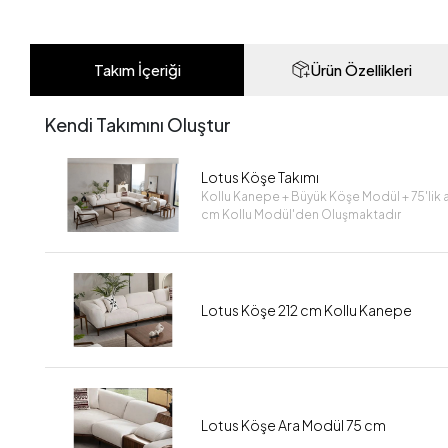
Takım İçeriği
Ürün Özellikleri
Kendi Takımını Oluştur
Lotus Köşe Takımı
Kollu Kanepe + Büyük Köşe Modül + 75'lik 
cm Kollu Modül'den Oluşmaktadır
Lotus Köşe 212 cm Kollu Kanepe
Lotus Köşe Ara Modül 75 cm