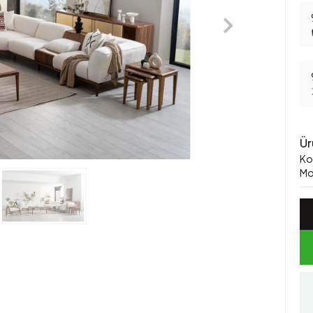
Ür
Ko
Mo