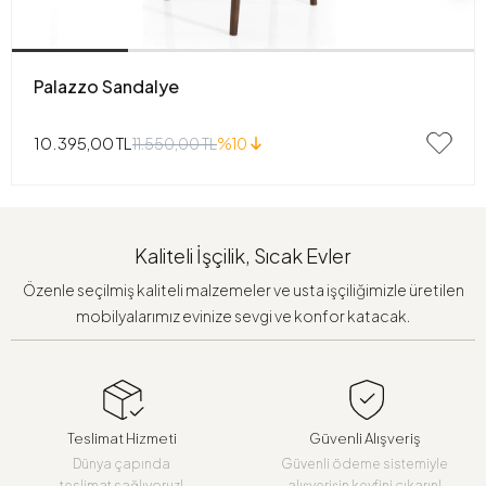
Palazzo Sandalye
10.395,00 TL
11.550,00 TL
%10
Kaliteli İşçilik, Sıcak Evler
Özenle seçilmiş kaliteli malzemeler ve usta işçiliğimizle üretilen
mobilyalarımız evinize sevgi ve konfor katacak.
Teslimat Hizmeti
Güvenli Alışveriş
Dünya çapında
Güvenli ödeme sistemiyle
teslimat sağlıyoruz!
alışverişin keyfini çıkarın!