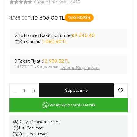
Ürün Kodu:
6475
0 Yorum
10.606,00 TL
11.785,00 TL
%10 İNDİRİM
%10 Havale/ Nakit indirimi ile:
₺9.545,40
Kazancınız:
1.060,60 TL
9 Taksit Fiyatı:
12.939,32 TL
1.437,70 TL
x 9 aya varan
Ödeme Seçenekleri
Sepete Ekle
WhatsApp Canlı Destek
Dünya Çapında Hizmet
Hızlı Teslimat
Kurulum Hizmeti