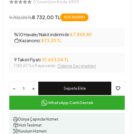
Ürün Kodu:
6903
0 Yorum
8.732,00 TL
9.702,00 TL
%10 İNDİRİM
%10 Havale/ Nakit indirimi ile:
₺7.858,80
Kazancınız:
873,20 TL
9 Taksit Fiyatı:
10.653,04 TL
1.183,67 TL
x 9 aya varan
Ödeme Seçenekleri
Sepete Ekle
WhatsApp Canlı Destek
Dünya Çapında Hizmet
Hızlı Teslimat
Kurulum Hizmeti