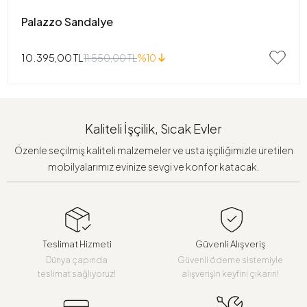
Palazzo Sandalye
10.395,00 TL
11.550,00 TL
%10
Kaliteli İşçilik, Sıcak Evler
Özenle seçilmiş kaliteli malzemeler ve usta işçiliğimizle üretilen
mobilyalarımız evinize sevgi ve konfor katacak.
Teslimat Hizmeti
Güvenli Alışveriş
Dünya çapında
Güvenli ödeme sistemiyle
teslimat sağlıyoruz!
alışverişin keyfini çıkarın!