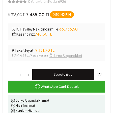
Ürün Kodu:
6926
0 Yorum
7.485,00 TL
8.316,00 TL
%10 İNDİRİM
%10 Havale/ Nakit indirimi ile:
₺6.736,50
Kazancınız:
748,50 TL
9 Taksit Fiyatı:
9.131,70 TL
1.014,63 TL
x 9 aya varan
Ödeme Seçenekleri
Sepete Ekle
WhatsApp Canlı Destek
Dünya Çapında Hizmet
Hızlı Teslimat
Kurulum Hizmeti