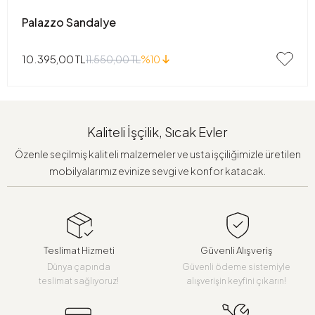
Palazzo Sandalye
10.395,00 TL
11.550,00 TL
%10
Kaliteli İşçilik, Sıcak Evler
Özenle seçilmiş kaliteli malzemeler ve usta işçiliğimizle üretilen
mobilyalarımız evinize sevgi ve konfor katacak.
Teslimat Hizmeti
Güvenli Alışveriş
Dünya çapında
Güvenli ödeme sistemiyle
teslimat sağlıyoruz!
alışverişin keyfini çıkarın!