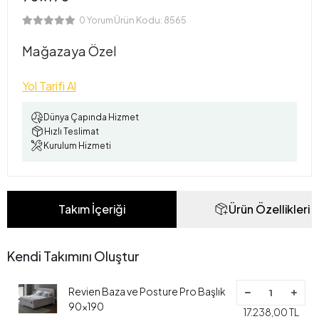
Ürün Kodu:
8565
0 Yorum
Mağazaya Özel
Yol Tarifi Al
Dünya Çapında Hizmet
Hızlı Teslimat
Kurulum Hizmeti
Takım İçeriği
Ürün Özellikleri
Kendi Takımını Oluştur
Revien Baza ve Posture Pro Başlık
90x190
17.238,00 TL