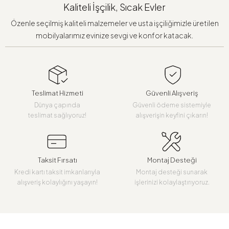
Kaliteli İşçilik, Sıcak Evler
Özenle seçilmiş kaliteli malzemeler ve usta işçiliğimizle üretilen
mobilyalarımız evinize sevgi ve konfor katacak.
Teslimat Hizmeti
Güvenli Alışveriş
Dünya çapında
Güvenli ödeme sistemiyle
teslimat sağlıyoruz!
alışverişin keyfini çıkarın!
Taksit Fırsatı
Montaj Desteği
Kredi kartı taksit imkanlarıyla
Montaj desteği sunarak
alışveriş kolaylığını yaşayın!
işlerinizi kolaylaştırıyoruz.