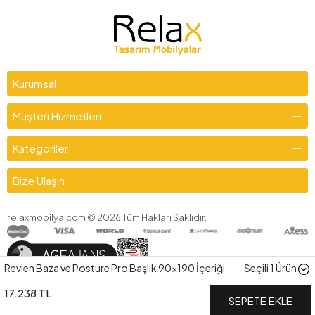
Kurumsal
Müşteri Hizmetleri
Kategoriler
Bize Ulaşın
relaxmobilya.com ©
2026
Tüm Hakları Saklıdır.
Revien Baza ve Posture Pro Başlık 90x190 İçeriği
Seçili
1
Ürün
17.238 TL
SEPETE EKLE