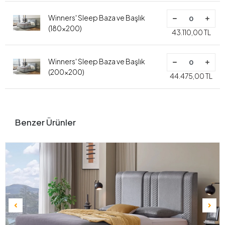
Winners' Sleep Baza ve Başlık
(180x200)
43.110,00 TL
Winners' Sleep Baza ve Başlık
(200x200)
44.475,00 TL
Benzer Ürünler