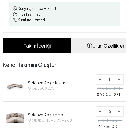
Dünya Çapında Hizmet
Hızlı Teslimat
Kurulum Hizmeti
Takım İçeriği
Ürün Özellikleri
Kendi Takımını Oluştur
Solenza Köşe Takımı
101.500,00 TL
Ölçü: 330 X 370
86.000,00 TL
Solenza Köşe Modül
27.542,00 TL
Ölçüsü: G.110 – D.95 – Y.80
24.788,00 TL