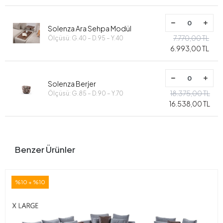
Solenza Ara Sehpa Modül
7.770,00 TL
Ölçüsü: G.40 – D.95 – Y.40
6.993,00 TL
Solenza Berjer
18.375,00 TL
Ölçüsü: G.85 – D.90 – Y.70
16.538,00 TL
Benzer Ürünler
%10 + %10