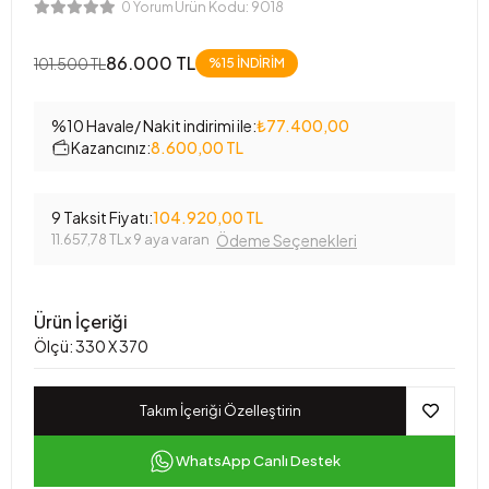
Ürün Kodu:
9018
0 Yorum
86.000 TL
101.500 TL
%15
İNDİRİM
%10 Havale/ Nakit indirimi ile:
₺77.400,00
Kazancınız:
8.600,00 TL
9 Taksit Fiyatı:
104.920,00 TL
11.657,78 TL
x 9 aya varan
Ödeme Seçenekleri
Ürün İçeriği
Ölçü: 330 X 370
Takım İçeriği Özelleştirin
WhatsApp Canlı Destek