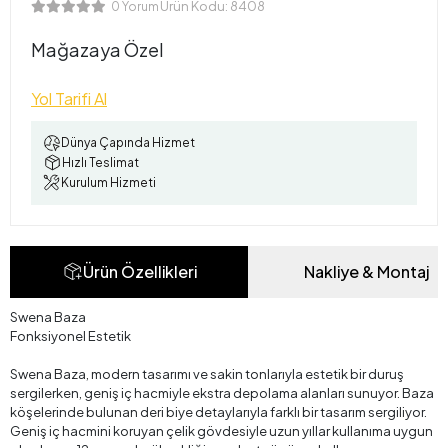
Ürün Kodu:
8408
0 Yorum
Mağazaya Özel
Yol Tarifi Al
Dünya Çapında Hizmet
Hızlı Teslimat
Kurulum Hizmeti
Ürün Özellikleri
Nakliye & Montaj
Swena Baza
Fonksiyonel Estetik
Swena Baza, modern tasarımı ve sakin tonlarıyla estetik bir duruş
sergilerken, geniş iç hacmiyle ekstra depolama alanları sunuyor. Baza
köşelerinde bulunan deri biye detaylarıyla farklı bir tasarım sergiliyor.
Geniş iç hacmini koruyan çelik gövdesiyle uzun yıllar kullanıma uygun