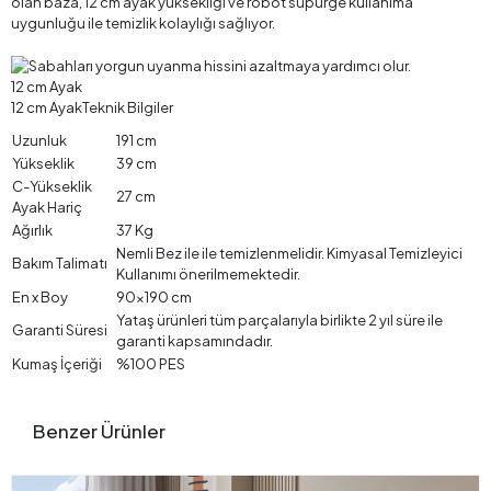
olan baza, 12 cm ayak yüksekliği ve robot süpürge kullanıma
uygunluğu ile temizlik kolaylığı sağlıyor.
12 cm Ayak
12 cm AyakTeknik Bilgiler
Uzunluk
191 cm
Yükseklik
39 cm
C-Yükseklik
27 cm
Ayak Hariç
Ağırlık
37 Kg
Nemli Bez ile ile temizlenmelidir. Kimyasal Temizleyici
Bakım Talimatı
Kullanımı önerilmemektedir.
En x Boy
90x190 cm
Yataş ürünleri tüm parçalarıyla birlikte 2 yıl süre ile
Garanti Süresi
garanti kapsamındadır.
Kumaş İçeriği
%100 PES
Benzer Ürünler