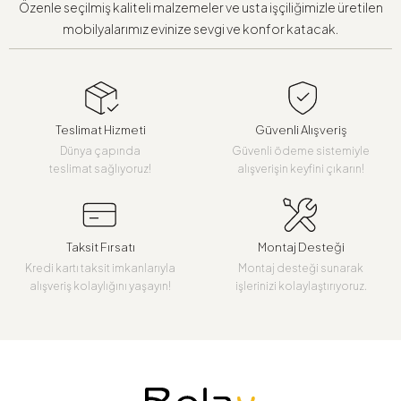
Özenle seçilmiş kaliteli malzemeler ve usta işçiliğimizle üretilen
mobilyalarımız evinize sevgi ve konfor katacak.
Teslimat Hizmeti
Güvenli Alışveriş
Dünya çapında
Güvenli ödeme sistemiyle
teslimat sağlıyoruz!
alışverişin keyfini çıkarın!
Taksit Fırsatı
Montaj Desteği
Kredi kartı taksit imkanlarıyla
Montaj desteği sunarak
alışveriş kolaylığını yaşayın!
işlerinizi kolaylaştırıyoruz.