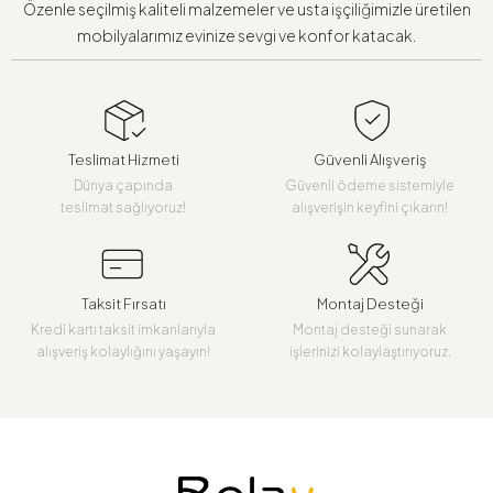
Özenle seçilmiş kaliteli malzemeler ve usta işçiliğimizle üretilen
mobilyalarımız evinize sevgi ve konfor katacak.
Teslimat Hizmeti
Güvenli Alışveriş
Dünya çapında
Güvenli ödeme sistemiyle
teslimat sağlıyoruz!
alışverişin keyfini çıkarın!
Taksit Fırsatı
Montaj Desteği
Kredi kartı taksit imkanlarıyla
Montaj desteği sunarak
alışveriş kolaylığını yaşayın!
işlerinizi kolaylaştırıyoruz.