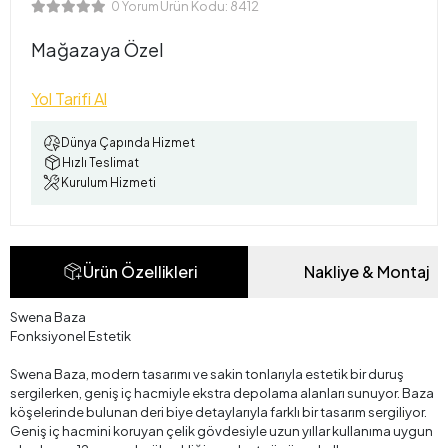
Ürün Kodu:
8412
0 Yorum
Mağazaya Özel
Yol Tarifi Al
Dünya Çapında Hizmet
Hızlı Teslimat
Kurulum Hizmeti
Ürün Özellikleri
Nakliye & Montaj
Swena Baza
Fonksiyonel Estetik
Swena Baza, modern tasarımı ve sakin tonlarıyla estetik bir duruş
sergilerken, geniş iç hacmiyle ekstra depolama alanları sunuyor. Baza
köşelerinde bulunan deri biye detaylarıyla farklı bir tasarım sergiliyor.
Geniş iç hacmini koruyan çelik gövdesiyle uzun yıllar kullanıma uygun