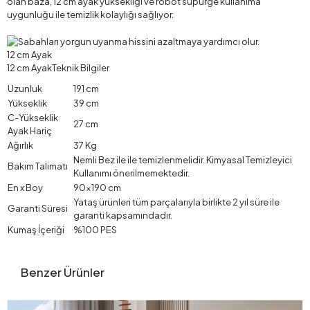
olan baza, 12 cm ayak yüksekliği ve robot süpürge kullanıma
uygunluğu ile temizlik kolaylığı sağlıyor.
12 cm Ayak
12 cm AyakTeknik Bilgiler
Uzunluk
191 cm
Yükseklik
39 cm
C-Yükseklik
27 cm
Ayak Hariç
Ağırlık
37 Kg
Nemli Bez ile ile temizlenmelidir. Kimyasal Temizleyici
Bakım Talimatı
Kullanımı önerilmemektedir.
En x Boy
90x190 cm
Yataş ürünleri tüm parçalarıyla birlikte 2 yıl süre ile
Garanti Süresi
garanti kapsamındadır.
Kumaş İçeriği
%100 PES
Benzer Ürünler