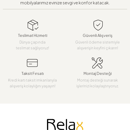
mobilyalarımız evinize sevgi ve konfor katacak.
Teslimat Hizmeti
Güvenli Alışveriş
Dünya çapında
Güvenli ödeme sistemiyle
teslimat sağlıyoruz!
alışverişin keyfini çıkarın!
Taksit Fırsatı
Montaj Desteği
Kredi kartı taksit imkanlarıyla
Montaj desteği sunarak
alışveriş kolaylığını yaşayın!
işlerinizi kolaylaştırıyoruz.